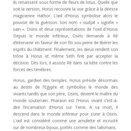
ils renaissent sous forme de fleurs de lotus. Quelle que
soit la version, Horus recouvre la vue grâce à la déesse
magicienne Hathor. L’œil d’Horus symbolise alors le
pouvoir de la guérison. Son nom « oudjat » signifie «
sain ». Osiris et deux représentations de l'oeil d'Horus
Depuis le monde inférieur, Osiris demande à Rê
d’intervenir en faveur de son fils sou peine de libérer les
esprits du châtiment. Finalement, les dieux rendent son
trône à Horus et même Seth finit par accepter la
décision. Dès lors, il assiste Rê dans sa lutte contre les
forces des ténèbres.
Horus, gardien des temples. Horus préside désormais
au destin de l’Egypte et symbolise le monde des
vivants tandis que son père, Osiris, devient le maître du
monde souterrain. Pharaon est l’Horus vivant c’est-à-
dire l’incarnation d’Horus sur Terre. A sa mort, il
descend dans le monde inférieur pour s’unir à Osiris.
L’œil est considéré comme une amulette et incrusté
sur de nombreux bijoux, portés comme des talismans.