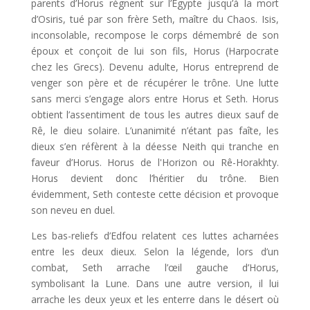
parents d’Horus règnent sur l’Egypte jusqu’à la mort
d’Osiris, tué par son frère Seth, maître du Chaos. Isis,
inconsolable, recompose le corps démembré de son
époux et conçoit de lui son fils, Horus (Harpocrate
chez les Grecs). Devenu adulte, Horus entreprend de
venger son père et de récupérer le trône. Une lutte
sans merci s’engage alors entre Horus et Seth. Horus
obtient l’assentiment de tous les autres dieux sauf de
Rê, le dieu solaire. L’unanimité n’étant pas faîte, les
dieux s’en réfèrent à la déesse Neith qui tranche en
faveur d’Horus. Horus de l'Horizon ou Rê-Horakhty.
Horus devient donc l’héritier du trône. Bien
évidemment, Seth conteste cette décision et provoque
son neveu en duel.
Les bas-reliefs d’Edfou relatent ces luttes acharnées
entre les deux dieux. Selon la légende, lors d’un
combat, Seth arrache l’œil gauche d’Horus,
symbolisant la Lune. Dans une autre version, il lui
arrache les deux yeux et les enterre dans le désert où