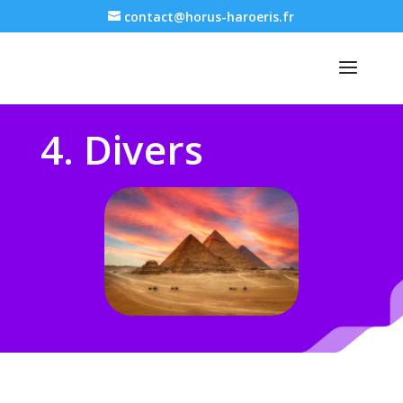
contact@horus-haroeris.fr
4. Divers